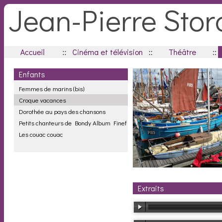
Jean-Pierre Stor
Accueil
::
Cinéma et télévision
::
Théâtre
::
Enfants
Femmes de marins (bis)
Croque vacances
Dorothée au pays des chansons
Petits chanteurs de Bondy Album Finef
Les couac couac
Extraits